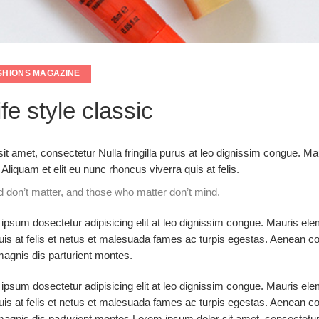
SHIONS MAGAZINE
fe style classic
it amet, consectetur Nulla fringilla purus at leo dignissim congue. Ma
iquam et elit eu nunc rhoncus viverra quis at felis.
don’t matter, and those who matter don’t mind.
 ipsum dosectetur adipisicing elit at leo dignissim congue. Mauris e
quis at felis et netus et malesuada fames ac turpis egestas. Aenean
magnis dis parturient montes.
 ipsum dosectetur adipisicing elit at leo dignissim congue. Mauris e
quis at felis et netus et malesuada fames ac turpis egestas. Aenean
magnis dis parturient montes.Lorem ipsum dolor sit amet, consectetur