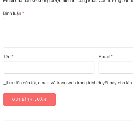
Email của bạn sẽ không được hiển thị công khai.
Các trường bắt 
Bình luận
*
Tên
*
Email
*
Lưu tên của tôi, email, và trang web trong trình duyệt này cho lần 