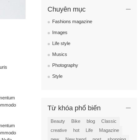
Chuyên mục
Fashions magazine
Images
Life style
Musics
Photography
uris
Style
lementum
 commodo
Từ khóa phổ biến
Beauty
Bike
blog
Classic
lementum
creative
hot
Life
Magazine
 commodo
new
New trend
post
shopping
 Nulla