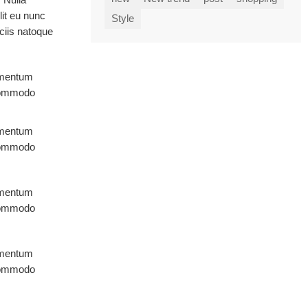
lit eu nunc
Style
ciis natoque
lementum
 commodo
lementum
 commodo
lementum
 commodo
lementum
 commodo