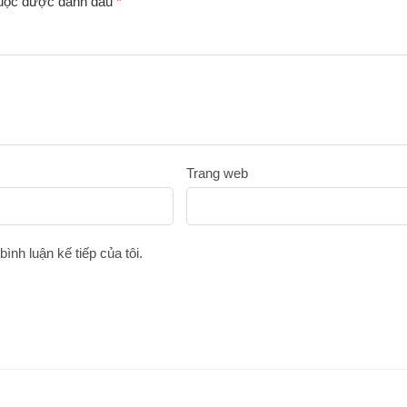
buộc được đánh dấu
*
Trang web
bình luận kế tiếp của tôi.