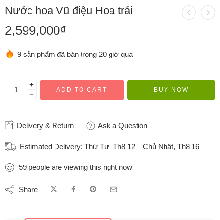
Nước hoa Vũ điệu Hoa trái
2,599,000
₫
9 sản phẩm đã bán trong 20 giờ qua
Hurry! Over 16 people have this in their carts gaga
ADD TO CART
BUY NOW
Delivery & Return
Ask a Question
Estimated Delivery:
Thứ Tư, Th8 12 – Chủ Nhật, Th8 16
59
people
are viewing this right now
Share